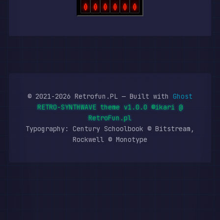
0
0
0
0
0
0
> TAGS
6502
8-bit
8088
8bit
ARM
Articles
Atari
BASIC
© 2021-2026 Retrofun.PL — Built with
Ghost
RETRO-SYNTHWAVE theme v1.0.0 ©ikari @
> NOW PLAYING
RetroFun.pl
Typography: Century Schoolbook © Bitstream,
◀◀
▶
■
▶▶
Rockwell © Monotype
HOME - Resonance
3:32 / 5:47