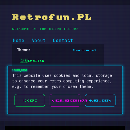
Retrofun.PL
WELCOME TO THE RETRO-FUTURE
█
Home
About
Contact
Theme:
Synthwave
▾
English
🇬🇧
> COOKIE_POLICY
This website uses cookies and local storage
to enhance your retro-computing experience,
e.g. to remember your chosen theme.
ACCEPT
ONLY_NECESSARY
MORE_INFO