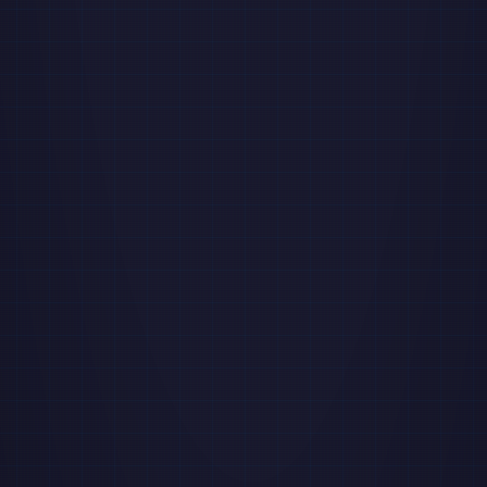
> SYSTEM STATS
┌─────────────────────┐

│ CPU: 8086 @ 4.77MHz │

│ RAM: 640KB          │

│ HDD: 20MB           │

│ OS:  DOS 5.0        │

└─────────────────────┘
